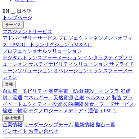
EN
日本語
トップページ
サービス
マネジメントサービス
アドバイザリーサービス
プロジェクトマネジメントオフィ
ス（PMO）
トランザクション（M＆A）
プロフェッショナルソリューション
デジタルトランスフォーメーション
インタラクティブソリ
ューション
サステイナビリティソリューション
サプライチ
ェーンソリューション
オペレーショントランスフォーメー
ション
業種
自動車・モビリティ
航空宇宙・防衛
建設・インフラ
消費
財・流通
エネルギー・天然資源
金融
ヘルスケア
製造
プラ
イベートエクイティ・投資
公的機関
外食・フードサービス
輸送・物流
テクノロジー・メディア・通信（TMT）
会社概要
企業情報
リーダーシップチーム
最新情報
拠点一覧
インサイト
お問い合わせ