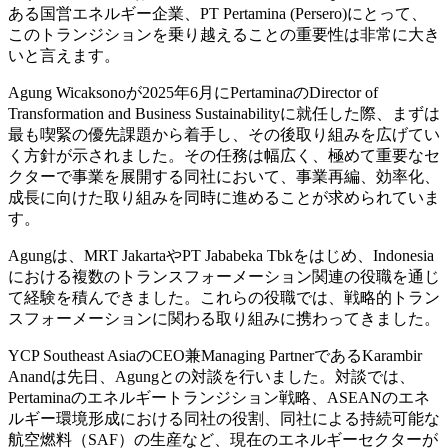
ある国営エネルギー企業、PT Pertamina (Persero)にとって、
このトランジションを乗り越えることの重要性は非常に大き
いと言えます。
Agung Wicaksonoが2025年6月にPertaminaのDirector of
Transformation and Business Sustainabilityに就任した際、まずは
最も喫緊の優先課題から着手し、その後取り組みを広げてい
く方針が示されました。その任務は幅広く、極めて重要なセ
クターで事業を展開する同社において、事業再編、効率化、
成長に向けた取り組みを同時に進めることが求められていま
す。
Agungは、MRT JakartaやPT Jababeka Tbkをはじめ、Indonesia
における複数のトランスフォーメーション関連の役職を通じ
て経験を積んできました。これらの役職では、戦略的トラン
スフォーメーションに関わる取り組みに携わってきました。
YCP Southeast AsiaのCEO兼Managing PartnerであるKarambir
Anandは先日、Agungとの対談を行いました。対談では、
Pertaminaのエネルギートランジション戦略、ASEANのエネ
ルギー環境形成における同社の役割、同社による持続可能な
航空燃料（SAF）の生産など、現在のエネルギーセクターが