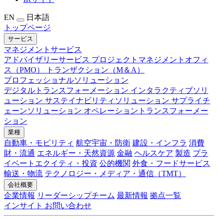
EN
日本語
トップページ
サービス
マネジメントサービス
アドバイザリーサービス
プロジェクトマネジメントオフィ
ス（PMO）
トランザクション（M＆A）
プロフェッショナルソリューション
デジタルトランスフォーメーション
インタラクティブソリ
ューション
サステイナビリティソリューション
サプライチ
ェーンソリューション
オペレーショントランスフォーメー
ション
業種
自動車・モビリティ
航空宇宙・防衛
建設・インフラ
消費
財・流通
エネルギー・天然資源
金融
ヘルスケア
製造
プラ
イベートエクイティ・投資
公的機関
外食・フードサービス
輸送・物流
テクノロジー・メディア・通信（TMT）
会社概要
企業情報
リーダーシップチーム
最新情報
拠点一覧
インサイト
お問い合わせ