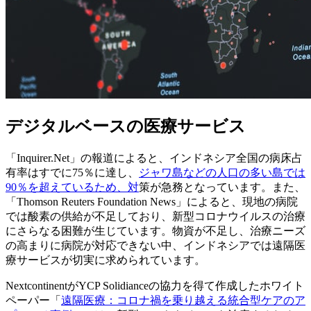
デジタルベースの医療サービス
「Inquirer.Net」の報道によると、インドネシア全国の病床占
有率はすでに75％に達し、
ジャワ島などの人口の多い島では
90％を超えているため、対
策が急務となっています。また、
「Thomson Reuters Foundation News」によると、現地の病院
では酸素の供給が不足しており、新型コロナウイルスの治療
にさらなる困難が生じています。物資が不足し、治療ニーズ
の高まりに病院が対応できない中、インドネシアでは遠隔医
療サービスが切実に求められています。
NextcontinentがYCP Solidianceの協力を得て作成したホワイト
ペーパー「
遠隔医療：コロナ禍を乗り越える統合型ケアのア